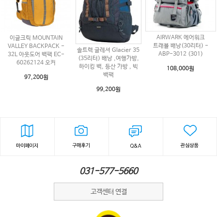
AIRWARK 에어워크
이글크릭 MOUNTAIN
트래블 배낭(30리터) -
VALLEY BACKPACK -
솔트렉 글레셔 Glacier 35
ABP-3012 (301)
32L 아웃도어 백팩 EC-
(35리터) 배낭 ,여행가방,
60262124 오커
하이킹 백, 등산 가방 , 빅
108,000원
백팩
97,200원
99,200원
031-577-5660
고객센터 연결