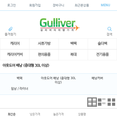
로그인
회원가입
장바구니
최근본상품
MENU
즐겨찾기
검색
캐리어
서류가방
백팩
숄더백
캐리어커버
편의용품
복대
전기용품
아웃도어 배낭 (중대형 30L 이상)
백팩
아웃도어 배낭 (중대형 30L
배낭커버
이상)
침낭 / 라이너
최신순
낮은가격
높은가격
상품명