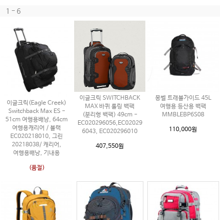
1 - 6
이글크릭 SWITCHBACK
몽벨 트래블가이드 45L
이글크릭(Eagle Creek)
MAX 바퀴 롤링 백팩
여행용 등산용 백팩
Switchback Max ES -
(분리형 백팩) 49cm -
MMBLEBP6S08
51cm 여행용배낭, 64cm
EC020296056,EC02029
여행용캐리어 / 블랙
110,000원
6043, EC020296010
EC020218010, 그린
20218038/ 캐리어,
407,550원
여행용배낭, 기내용
(품절)