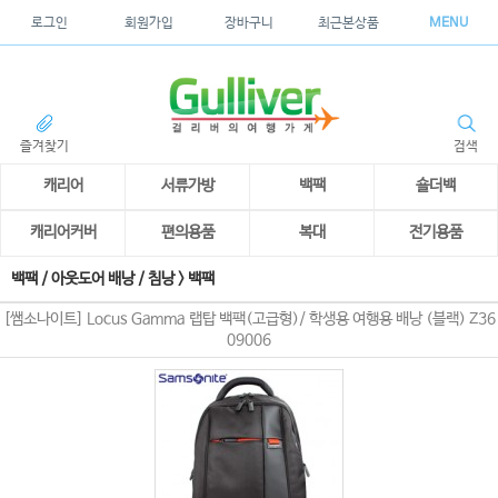
로그인
회원가입
장바구니
최근본상품
MENU
즐겨찾기
검색
캐리어
서류가방
백팩
숄더백
캐리어커버
편의용품
복대
전기용품
백팩 / 아웃도어 배낭 / 침낭
>
백팩
[쌤소나이트] Locus Gamma 랩탑 백팩(고급형)/ 학생용 여행용 배낭 (블랙) Z36
09006