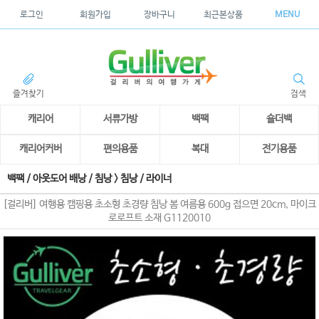
로그인
회원가입
장바구니
최근본상품
MENU
즐겨찾기
검색
캐리어
서류가방
백팩
숄더백
캐리어커버
편의용품
복대
전기용품
백팩 / 아웃도어 배낭 / 침낭
>
침낭 / 라이너
[걸리버] 여행용 캠핑용 초소형 초경량 침낭 봄 여름용 600g 접으면 20cm, 마이크
로로프트 소재 G1120010