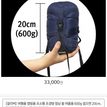
33,000
원
[걸리버] 여행용 캠핑용 초소형 초경량 침낭 봄 여름용 600g 접으면 20cm,