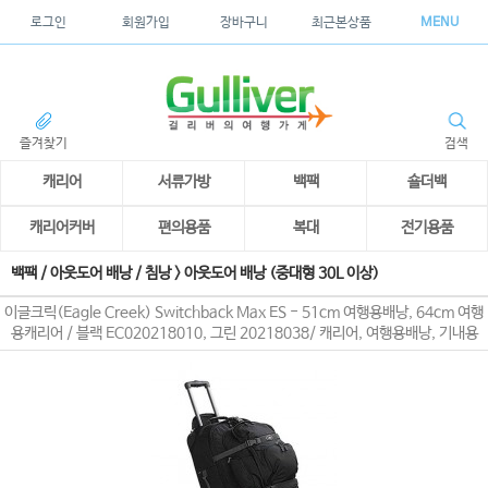
로그인
회원가입
장바구니
최근본상품
MENU
즐겨찾기
검색
캐리어
서류가방
백팩
숄더백
캐리어커버
편의용품
복대
전기용품
백팩 / 아웃도어 배낭 / 침낭
>
아웃도어 배낭 (중대형 30L 이상)
이글크릭(Eagle Creek) Switchback Max ES - 51cm 여행용배낭, 64cm 여행
용캐리어 / 블랙 EC020218010, 그린 20218038/ 캐리어, 여행용배낭, 기내용