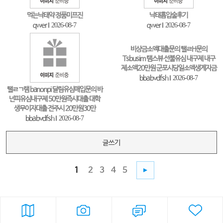
먹는낙태약 정품미프진
낙태흡입술후기
qwer
2026-08-7
qwer
2026-08-7
비상금소액대출문의 탤ㄹH문의
Tsbusim 탬스뷰 선불유심 내구제 내구
제소액20만원 군포시당일소액생계자금
bbabvdfsh
2026-08-7
탤ㄹㄱ램 banonpi 달림유심매입문의 바
넌피유심내구제 50만원즉시대출 대학
생무이자대출 전주시 20만원30만
bbabvdfsh
2026-08-7
글쓰기
1
2
3
4
5