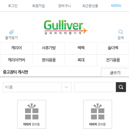
로그인
회원가입
장바구니
최근본상품
MENU
즐겨찾기
검색
캐리어
서류가방
백팩
숄더백
캐리어커버
편의용품
복대
전기용품
중고장터 게시판
글쓰기